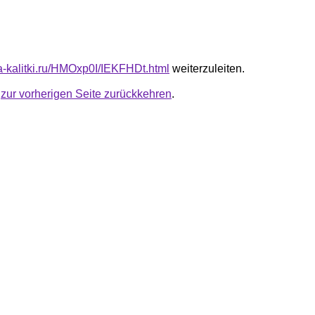
ta-kalitki.ru/HMOxp0I/IEKFHDt.html
weiterzuleiten.
u
zur vorherigen Seite zurückkehren
.