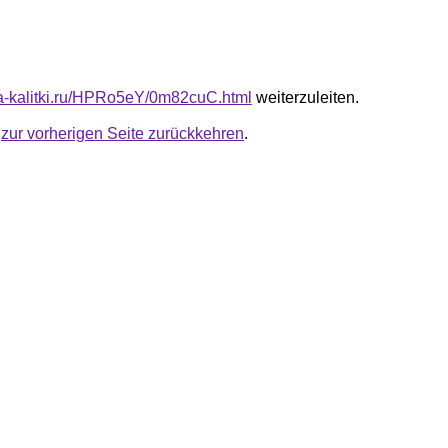
ota-kalitki.ru/HPRo5eY/0m82cuC.html
weiterzuleiten.
u
zur vorherigen Seite zurückkehren
.