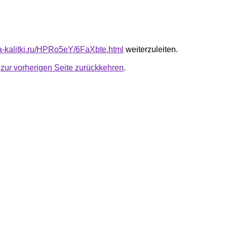
ota-kalitki.ru/HPRo5eY/6FaXbte.html
weiterzuleiten.
u
zur vorherigen Seite zurückkehren
.