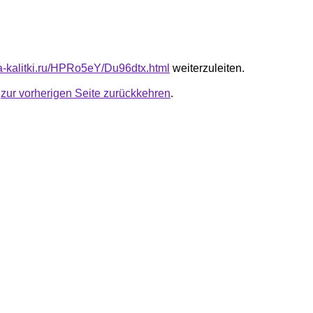
ta-kalitki.ru/HPRo5eY/Du96dtx.html
weiterzuleiten.
u
zur vorherigen Seite zurückkehren
.