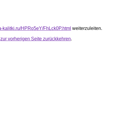
ota-kalitki.ru/HPRo5eY/FhLck0P.html
weiterzuleiten.
u
zur vorherigen Seite zurückkehren
.