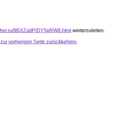
luther.ru/8BXZqdP/DY5pRW8.html
weiterzuleiten.
u
zur vorherigen Seite zurückkehren
.